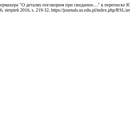
ймермахера "О деталях поговорим при свидании…" к переписке
 26, sierpień 2016, s. 219-32, https://journals.us.edu.pl/index.php/RSL/a