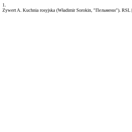
1.
Zywert A. Kuchnia rosyjska (Władimir Sorokin, "Пельмени"). RSL [Int