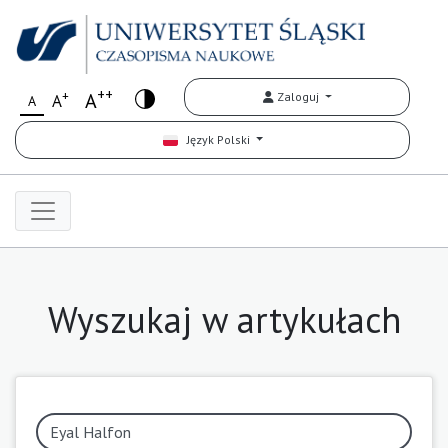
++
+
A
Zaloguj
A
A
Język Polski
Wyszukaj w artykułach