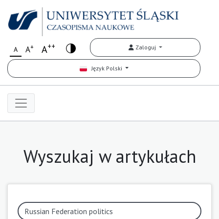
++
+
A
Zaloguj
A
A
Język Polski
Wyszukaj w artykułach