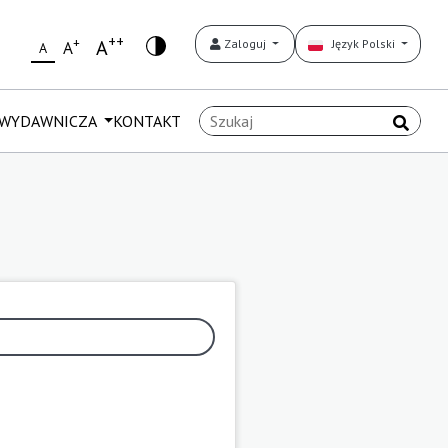
++
+
A
Zaloguj
Język Polski
A
A
 WYDAWNICZA
KONTAKT