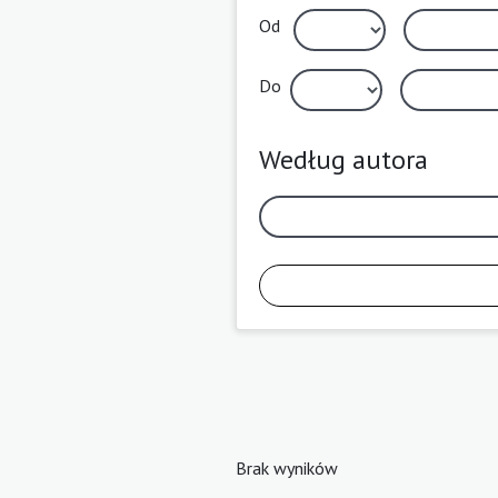
Od
Do
Według autora
Brak wyników