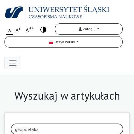
++
+
A
Zaloguj
A
A
Język Polski
Wyszukaj w artykułach