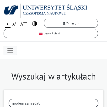
++
+
A
Zaloguj
A
A
Język Polski
Wyszukaj w artykułach