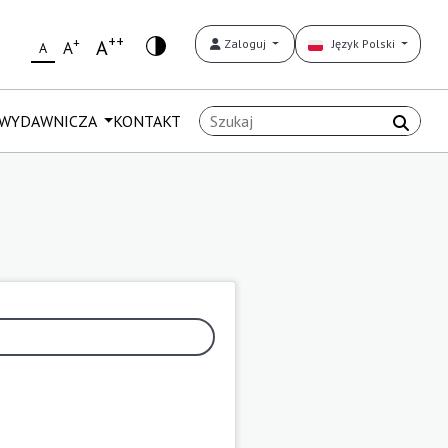
++
+
A
Zaloguj
Język Polski
A
A
 WYDAWNICZA
KONTAKT