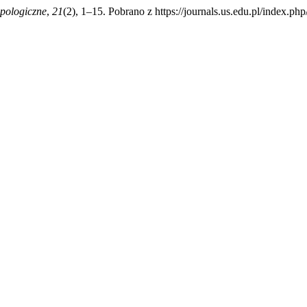
opologiczne
,
21
(2), 1–15. Pobrano z https://journals.us.edu.pl/index.p