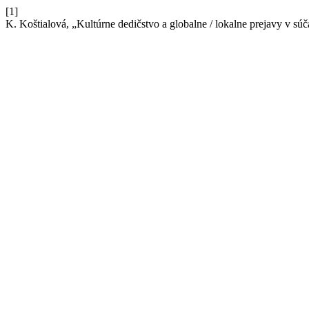
[1]
K. Koštialová, „Kultúrne dedičstvo a globalne / lokalne prejavy v 