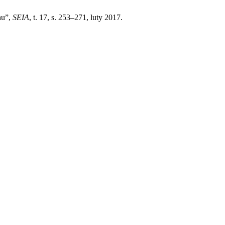
nu”,
SEIA
, t. 17, s. 253–271, luty 2017.