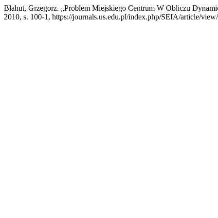
Błahut, Grzegorz. „Problem Miejskiego Centrum W Obliczu Dynamic
2010, s. 100-1, https://journals.us.edu.pl/index.php/SEIA/article/view