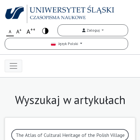
++
+
A
Zaloguj
A
A
Język Polski
Wyszukaj w artykułach