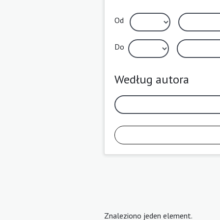
Od
Do
Według autora
Znaleziono jeden element.