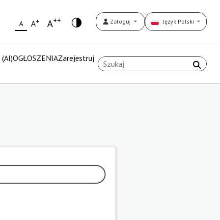
++
+
A
Zaloguj
Język Polski
A
A
(AI)
OGŁOSZENIA
Zarejestruj