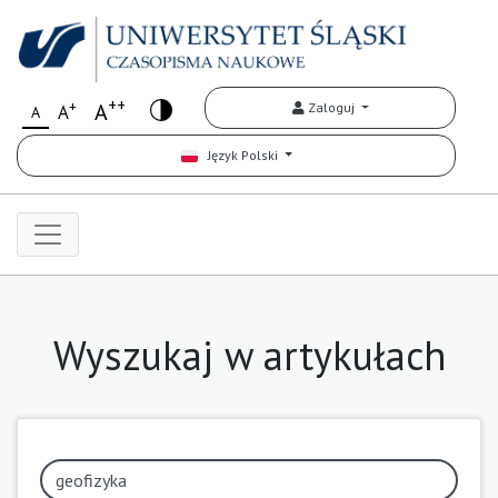
++
+
A
Zaloguj
A
A
Język Polski
Wyszukaj w artykułach