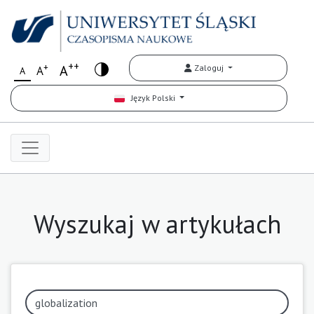
++
+
A
Zaloguj
A
A
Język Polski
Wyszukaj w artykułach