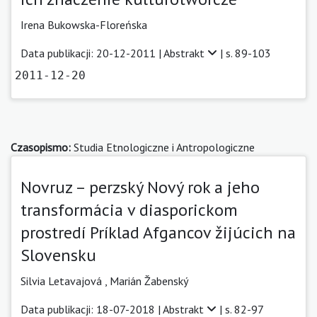
Irena Bukowska-Floreńska
Data publikacji: 20-12-2011 |
Abstrakt
| s. 89-103
2011-12-20
Czasopismo:
Studia Etnologiczne i Antropologiczne
Novruz – perzský Nový rok a jeho
transformácia v diasporickom
prostredí Príklad Afgancov žijúcich na
Slovensku
Silvia Letavajová
,
Marián Žabenský
Data publikacji: 18-07-2018 |
Abstrakt
| s. 82-97