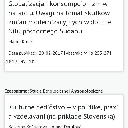
Globalizacja i konsumpcjonizm w
natarciu. Uwagi na temat skutków
zmian modernizacyjnych w dolinie
Nilu północnego Sudanu
Maciej Kurcz
Data publikacji: 20-02-2017 |
Abstrakt
| s. 253-271
2017-02-20
Czasopismo:
Studia Etnologiczne i Antropologiczne
Kultúrne dedičstvo — v politike, praxi
a vzdelávaní (na príklade Slovenska)
Katarína Koštialová ,
Jolana Darulová