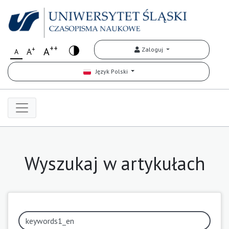
++
+
A
Zaloguj
A
A
Język Polski
Wyszukaj w artykułach