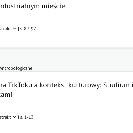
ndustrialnym mieście
strakt
| s. 87-97
 Antropologiczne
na TikToku a kontekst kulturowy: Studium 
kami
strakt
| s. 1-13