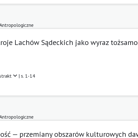
 Antropologiczne
Stroje Lachów Sądeckich jako wyraz tożsamoś
strakt
| s. 1-14
 Antropologiczne
ność — przemiany obszarów kulturowych da