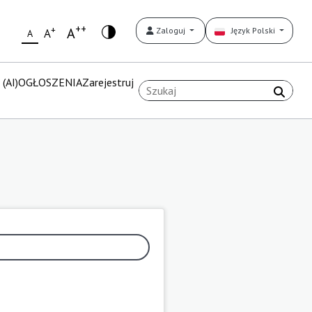
++
+
A
Zaloguj
Język Polski
A
A
(AI)
OGŁOSZENIA
Zarejestruj