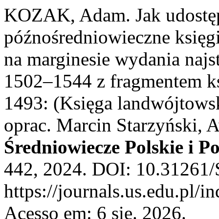
KOZAK, Adam. Jak udostępn
późnośredniowieczne księg
na marginesie wydania najst
1502–1544 z fragmentem ksi
1493: (Księga landwójtows
oprac. Marcin Starzyński, 
Średniowiecze Polskie i P
442, 2024. DOI: 10.31261/
https://journals.us.edu.pl/
Acesso em: 6 sie. 2026.