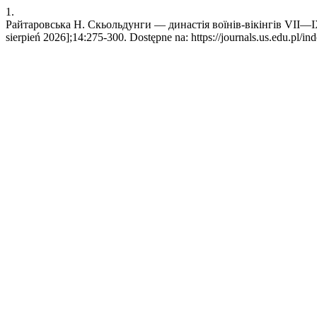
1.
Райтаровська Н. Скьольдунги — династія воїнів-вікінгів VII—ІX с
sierpień 2026];14:275-300. Dostępne na: https://journals.us.edu.pl/i