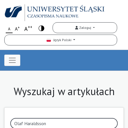
++
+
A
Zaloguj
A
A
Język Polski
Wyszukaj w artykułach