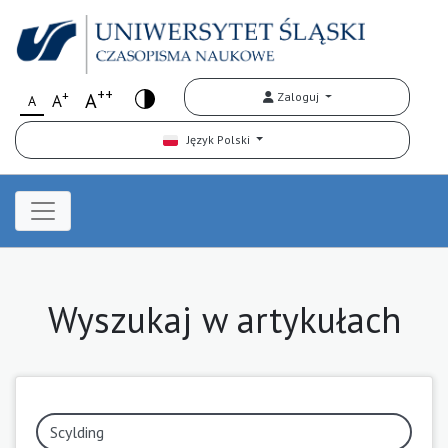
++
+
A
Zaloguj
A
A
Język Polski
Wyszukaj w artykułach