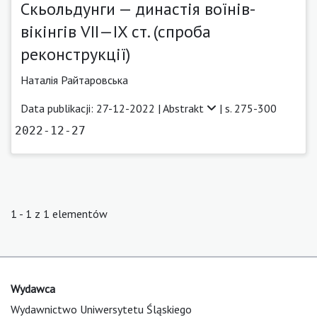
Скьольдунги — династія воїнів-
вікінгів VII—ІX ст. (спроба
реконструкції)
Наталія Райтаровська
Data publikacji: 27-12-2022 |
Abstrakt
| s. 275-300
2022-12-27
1 - 1 z 1 elementów
Wydawca
Wydawnictwo Uniwersytetu Śląskiego