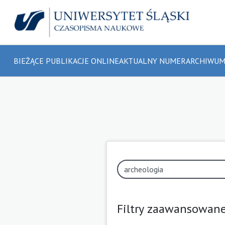
BIEŻĄCE PUBLIKACJE ONLINE
AKTUALNY NUMER
ARCHIWU
Filtry zaawansowan