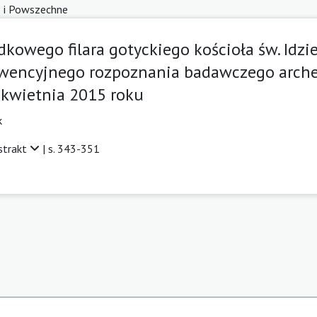
e i Powszechne
dkowego filara gotyckiego kościoła św. Idzi
rwencyjnego rozpoznania badawczego arche
 kwietnia 2015 roku
k
strakt
| s. 343-351