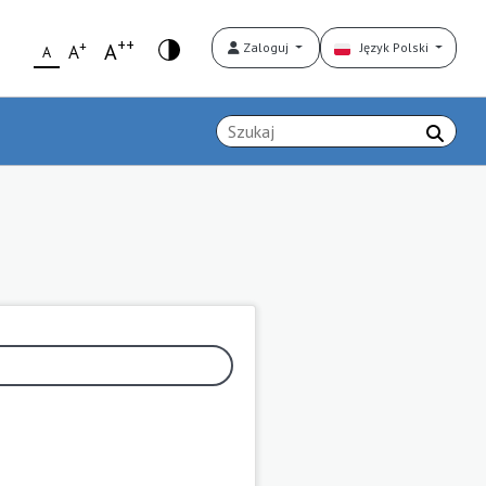
++
+
A
Zaloguj
Język Polski
A
A