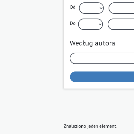
Od
Do
Według autora
Znaleziono jeden element.