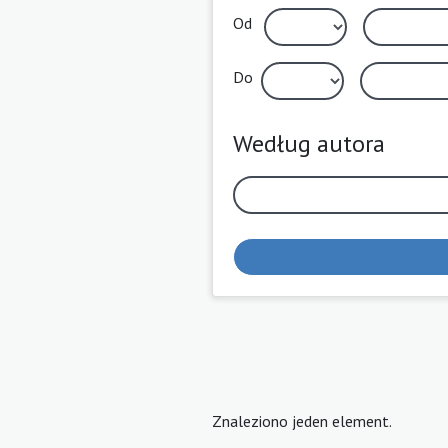
Od
Do
Według autora
Znaleziono jeden element.