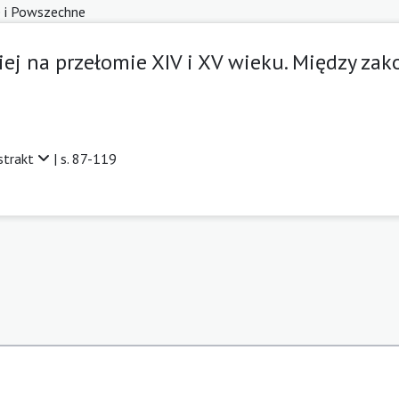
e i Powszechne
kiej na przełomie XIV i XV wieku. Między za
strakt
| s. 87-119