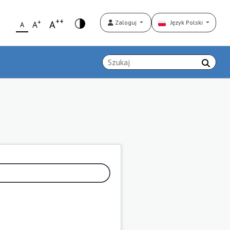
++
+
A
Zaloguj
Język Polski
A
A