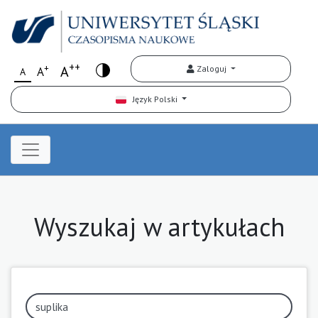
++
+
A
Zaloguj
A
A
Język Polski
Wyszukaj w artykułach