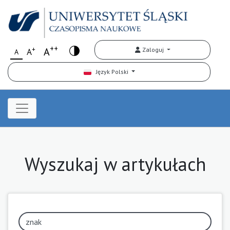
++
+
A
Zaloguj
A
A
Język Polski
Wyszukaj w artykułach