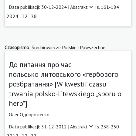
Data publikacji: 30-12-2024 |
Abstrakt
| s. 161-184
2024-12-30
Czasopismo:
Średniowiecze Polskie i Powszechne
До питання про час
польсько‑литовського «гербового
розбратання» [W kwestii czasu
trwania polsko-litewskiego „sporu o
herb”]
Олег Однороженко
Data publikacji: 31-12-2012 |
Abstrakt
| s. 238-250