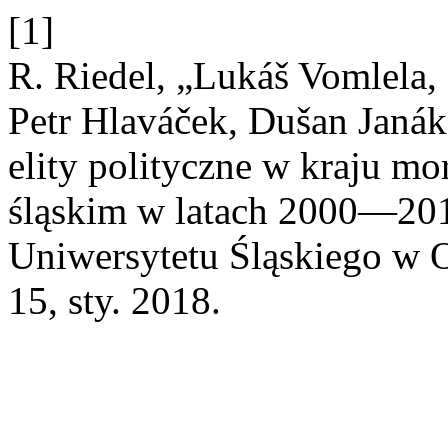
[1]
R. Riedel, „Lukáš Vomlela,
Petr Hlaváček, Dušan Janák
elity polityczne w kraju m
śląskim w latach 2000—2
Uniwersytetu Śląskiego w O
15, sty. 2018.