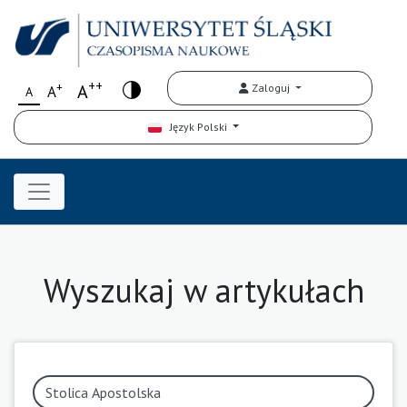
++
+
A
Zaloguj
A
A
Język Polski
Wyszukaj w artykułach