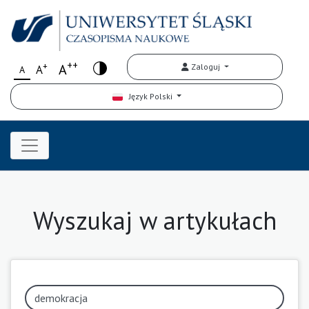
++
+
A
Zaloguj
A
A
Język Polski
Wyszukaj w artykułach