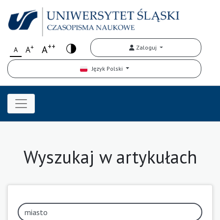
++
+
A
Zaloguj
A
A
Język Polski
Wyszukaj w artykułach