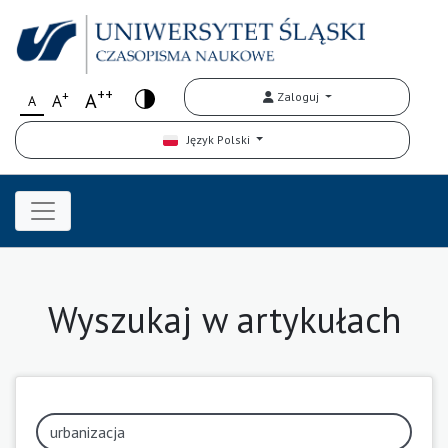
++
+
A
Zaloguj
A
A
Język Polski
Wyszukaj w artykułach