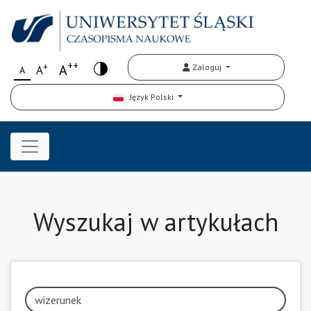
++
+
A
Zaloguj
A
A
Język Polski
Wyszukaj w artykułach