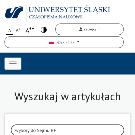
++
+
A
Zaloguj
A
A
Język Polski
Wyszukaj w artykułach