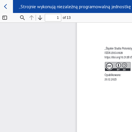
„Strojnie wykonują niezależną programowalną jednostkę