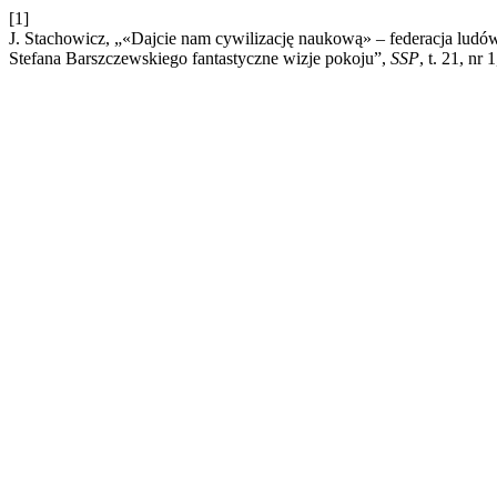
[1]
J. Stachowicz, „«Dajcie nam cywilizację naukową» – federacja ludó
Stefana Barszczewskiego fantastyczne wizje pokoju”,
SSP
, t. 21, nr