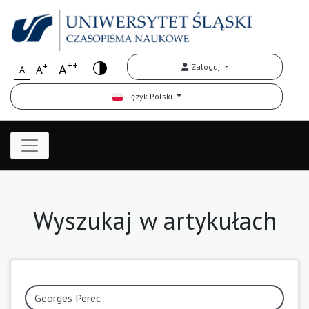
++
+
A
Zaloguj
A
A
Język Polski
Wyszukaj w artykułach