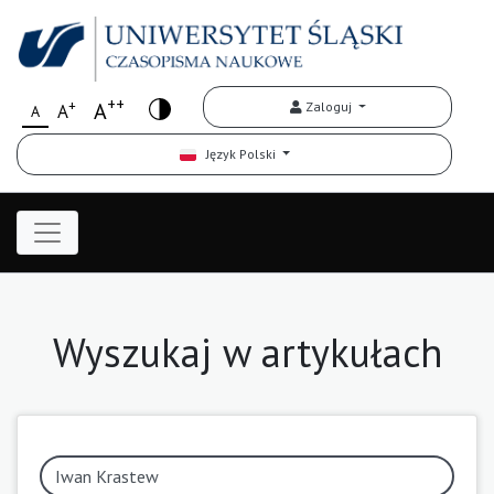
++
+
A
Zaloguj
A
A
Język Polski
Wyszukaj w artykułach