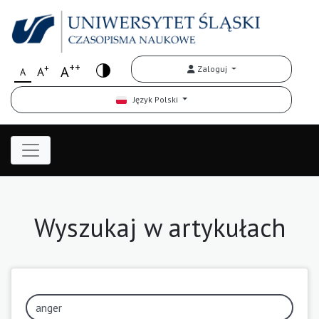
++
+
A
Zaloguj
A
A
Język Polski
Wyszukaj w artykułach