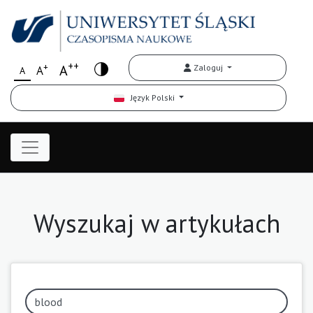
++
+
A
Zaloguj
A
A
Język Polski
Wyszukaj w artykułach