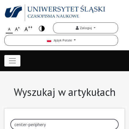
++
+
A
Zaloguj
A
A
Język Polski
Wyszukaj w artykułach