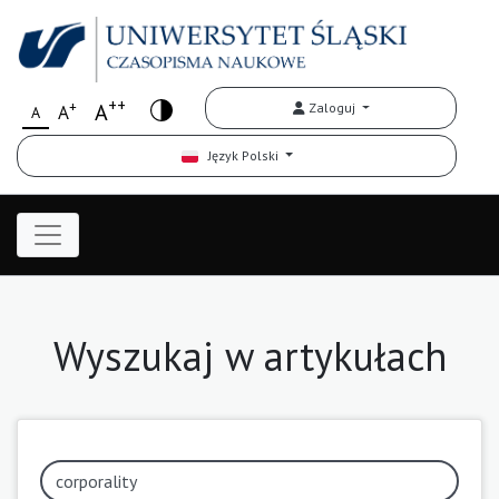
++
+
A
Zaloguj
A
A
Język Polski
Wyszukaj w artykułach