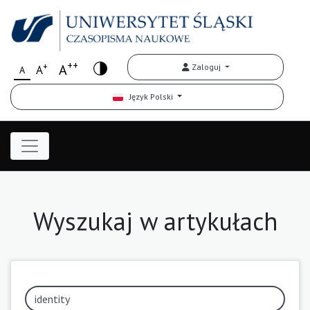
++
+
A
Zaloguj
A
A
Język Polski
Wyszukaj w artykułach