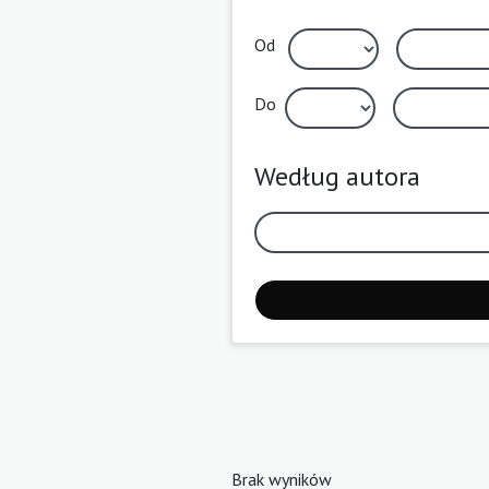
Od
Do
Według autora
Brak wyników