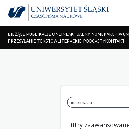
BIEŻĄCE PUBLIKACJE ONLINE
AKTUALNY NUMER
ARCHIWU
PRZESYŁANIE TEKSTÓW
LITERACKIE PODCASTY
KONTAKT
Filtry zaawansowan