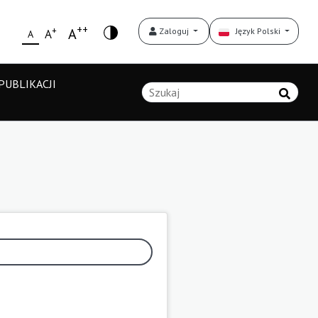
++
+
A
Zaloguj
Język Polski
A
A
UBLIKACJI