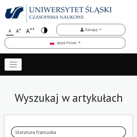
++
+
A
Zaloguj
A
A
Język Polski
Wyszukaj w artykułach