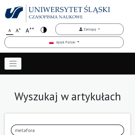
++
+
A
Zaloguj
A
A
Język Polski
Wyszukaj w artykułach