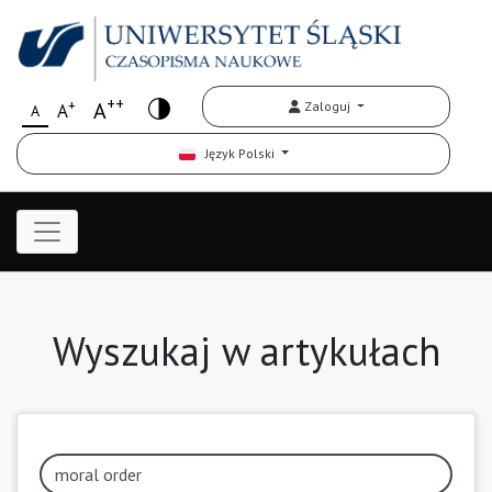
++
+
A
Zaloguj
A
A
Język Polski
Wyszukaj w artykułach