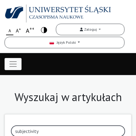
++
+
A
Zaloguj
A
A
Język Polski
Wyszukaj w artykułach