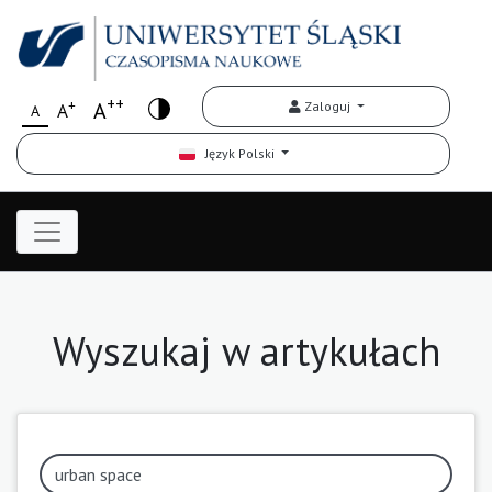
++
+
A
Zaloguj
A
A
Język Polski
Wyszukaj w artykułach