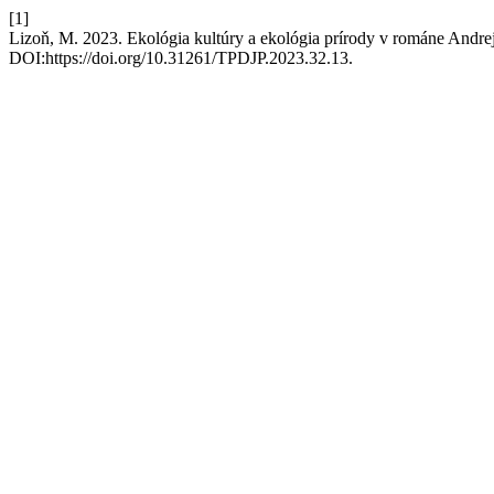
[1]
Lizoň, M. 2023. Ekológia kultúry a ekológia prírody v románe Andr
DOI:https://doi.org/10.31261/TPDJP.2023.32.13.