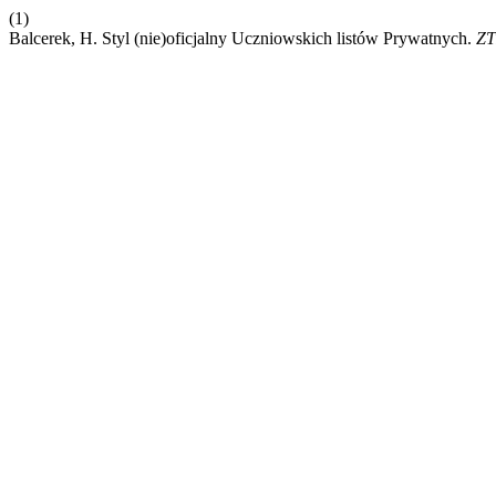
(1)
Balcerek, H. Styl (nie)oficjalny Uczniowskich listów Prywatnych.
Z